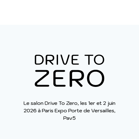
sujet du train et de
l’électromobilité, LFI et le PCF
sont disruptifs. Pour Eric Zemmour,
c’est un non-sujet.
Le salon Drive To Zero, les 1er et 2 juin
2026 à Paris Expo Porte de Versailles,
Pav5