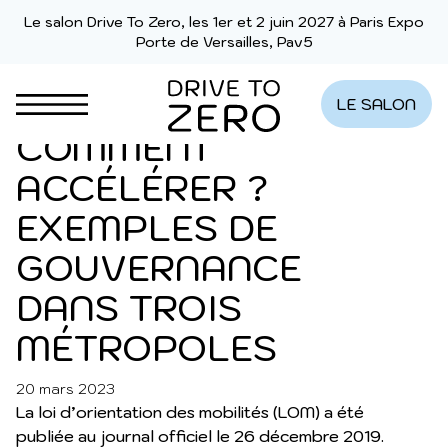
Aller au contenu
PARTENAIRE]
Le salon Drive To Zero, les 1er et 2 juin 2027 à Paris Expo
Porte de Versailles, Pav5
DÉCARBONER LA
MOBILITÉ :
LE SALON
COMMENT
ACCÉLÉRER ?
EXEMPLES DE
MOBILITÉ
GOUVERNANCE
DANS TROIS
MÉTROPOLES
20 mars 2023
DERNIÈRES ACTUALITÉS
La loi d’orientation des mobilités (LOM) a été
publiée au journal officiel le 26 décembre 2019.