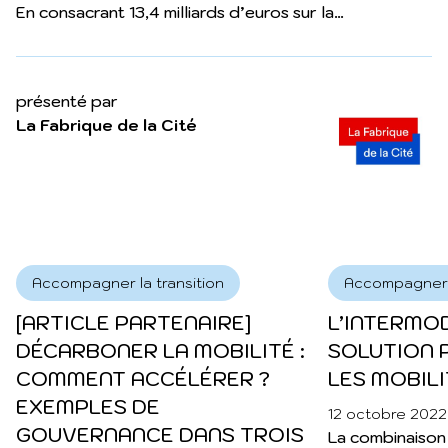
En consacrant 13,4 milliards d’euros sur la
période 2017-2022, cette loi veut donner la
priorité aux transports du quotidien en
facilitant leurs usages. Elle permet de
présenté par
développer des outils destinés aux
La Fabrique de la Cité
collectivités locales ou aux entreprises, elle
autorise un transfert de la compétence
mobilité depuis la Région vers les
Communautés de communes qui le souhaitent,
afin d’adapter la politique de transport aux
enjeux et aux spécificités locales.
Accompagner la transition
Accompagner l
[ARTICLE PARTENAIRE]
L’INTERMOD
DÉCARBONER LA MOBILITÉ :
SOLUTION 
COMMENT ACCÉLÉRER ?
LES MOBIL
EXEMPLES DE
12 octobre 2022
GOUVERNANCE DANS TROIS
La combinaison 