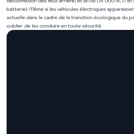
déconnexion des feux arrière) et BMW (14 000 i4, i7 et
batterie). Même si les véhicules électriques apparaisse
actuelle dans le cadre de la transition écologique du pa
oublier de les conduire en toute sécurité.