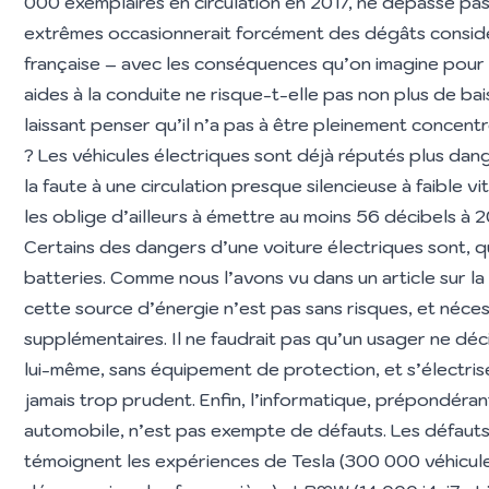
000 exemplaires en circulation en 2017, ne dépasse pas
extrêmes occasionnerait forcément des dégâts considér
française – avec les conséquences qu’on imagine pour 
aides à la conduite ne risque-t-elle pas non plus de ba
laissant penser qu’il n’a pas à être pleinement concentré 
? Les véhicules électriques sont déjà réputés plus dang
la faute à une circulation presque silencieuse à faible v
les oblige d’ailleurs à émettre au moins 56 décibels à 
Certains des dangers d’une voiture électriques sont, qu
batteries. Comme nous l’avons vu dans un article sur la
cette source d’énergie n’est pas sans risques, et néce
supplémentaires. Il ne faudrait pas qu’un usager ne dé
lui-même, sans équipement de protection, et s’électrise
jamais trop prudent. Enfin, l’informatique, prépondéra
automobile, n’est pas exempte de défauts. Les défauts 
témoignent les expériences de Tesla (300 000 véhicul