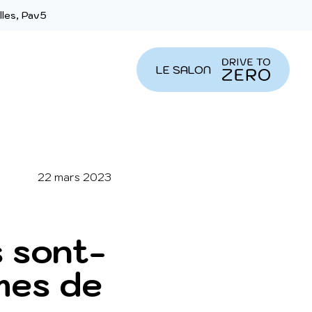
lles, Pav5
LE SALON
22 mars 2023
s sont-
èmes de