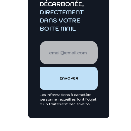
DÉCARBONÉE,
DIRECTEMENT
DANS VOTRE
BOITE MAIL
Les informations à caractère
personnel recueillies font l’objet
d’un traitement par Drive to
zéro de Groupe Moniteur,
Créteil B 403 080 823. Elles
sont nécessaires entre autres,
au traitement de votre
demande et sont enregistrées