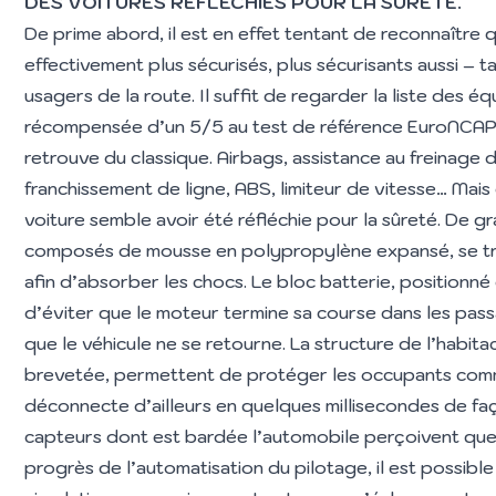
DES VOITURES RÉFLÉCHIES POUR LA SÛRETÉ.
De prime abord, il est en effet tentant de reconnaître 
effectivement plus sécurisés, plus sécurisants aussi – 
usagers de la route. Il suffit de regarder la liste des 
récompensée d’un 5/5 au test de référence EuroNCAP
retrouve du classique. Airbags, assistance au freinage 
franchissement de ligne, ABS, limiteur de vitesse… Mais 
voiture semble avoir été réfléchie pour la sûreté. De 
composés de mousse en polypropylène expansé, se tro
afin d’absorber les chocs. Le bloc batterie, positionné
d’éviter que le moteur termine sa course dans les pass
que le véhicule ne se retourne. La structure de l’habitac
brevetée, permettent de protéger les occupants comme
déconnecte d’ailleurs en quelques millisecondes de fa
capteurs dont est bardée l’automobile perçoivent quel
progrès de l’automatisation du pilotage, il est possible