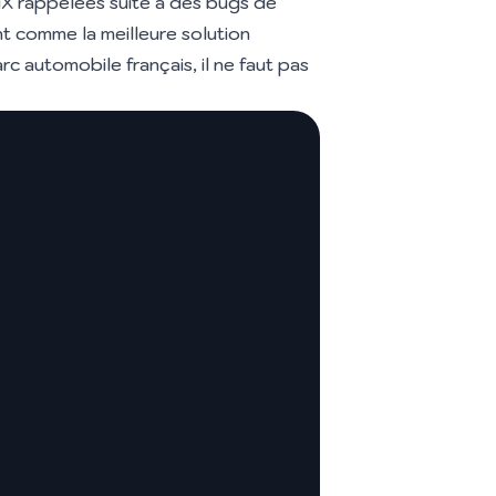
 iX rappelées suite à des bugs de
nt comme la meilleure solution
rc automobile français, il ne faut pas