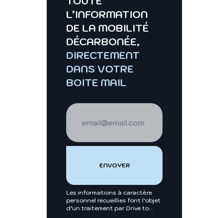
TOUTE
L’INFORMATION
DE LA MOBILITÉ
DÉCARBONÉE,
DIRECTEMENT
DANS VOTRE
BOITE MAIL
Les informations à caractère
personnel recueillies font l’objet
d’un traitement par Drive to
zéro de Groupe Moniteur,