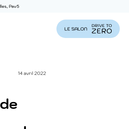
lles, Pav5
LE SALON
14 avril 2022
ide