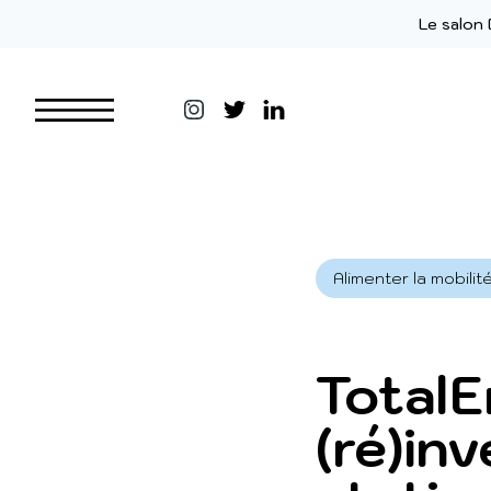
Aller au contenu
Le salon 
Alimenter la mobil
TotalE
(ré)in