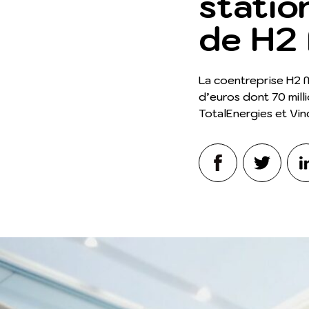
statio
de H2 
La coentreprise H2 M
d’euros dont 70 mill
TotalEnergies et Vinc
Facebook
Twitter
Lin