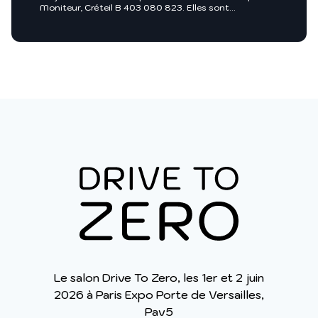
Moniteur, Créteil B 403 080 823. Elles sont
nécessaires entre autres, au traitement de votre
demande et sont enregistrées dans nos fichiers.
Groupe Moniteur ou toutes sociétés du groupe
Infopro Digital pourront utiliser ces fichiers afin de
vous proposer pour leur compte ou celui de leurs
clients, des produits et/ou services utiles à vos
activités professionnelles ou vous intégrer dans des
annuaires professionnels. Pour exercer vos droits, vous
y opposer ou pour en savoir plus :
Charte des
données personnelles
.
Le salon Drive To Zero, les 1er et 2 juin
2026 à Paris Expo Porte de Versailles,
Pav5