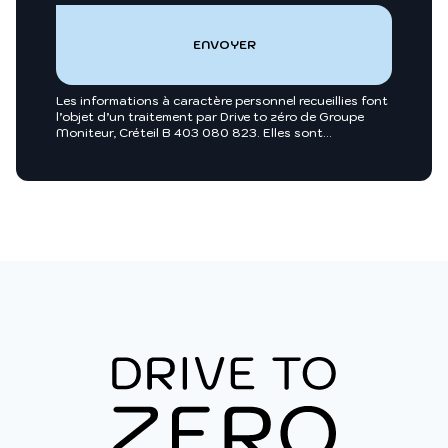
Les informations à caractère personnel recueillies font
l’objet d’un traitement par Drive to zéro de Groupe
Moniteur, Créteil B 403 080 823. Elles sont
nécessaires entre autres, au traitement de votre
demande et sont enregistrées dans nos fichiers.
Groupe Moniteur ou toutes sociétés du groupe
Infopro Digital pourront utiliser ces fichiers afin de
vous proposer pour leur compte ou celui de leurs
clients, des produits et/ou services utiles à vos
activités professionnelles ou vous intégrer dans des
annuaires professionnels. Pour exercer vos droits, vous
y opposer ou pour en savoir plus :
Charte des
données personnelles
.