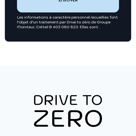
Les informations à caractère personnel recueillies font
l’objet d’un traitement par Drive to zéro de Groupe
Moniteur, Créteil B 403 080 823. Elles sont
nécessaires entre autres, au traitement de votre
demande et sont enregistrées dans nos fichiers.
Groupe Moniteur ou toutes sociétés du groupe
Infopro Digital pourront utiliser ces fichiers afin de
vous proposer pour leur compte ou celui de leurs
clients, des produits et/ou services utiles à vos
activités professionnelles ou vous intégrer dans des
annuaires professionnels. Pour exercer vos droits, vous
y opposer ou pour en savoir plus :
Charte des
données personnelles
.