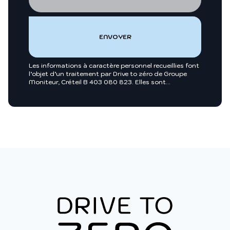
Les informations à caractère personnel recueillies font
l’objet d’un traitement par Drive to zéro de Groupe
Moniteur, Créteil B 403 080 823. Elles sont
nécessaires entre autres, au traitement de votre
demande et sont enregistrées dans nos fichiers.
Groupe Moniteur ou toutes sociétés du groupe
Infopro Digital pourront utiliser ces fichiers afin de
vous proposer pour leur compte ou celui de leurs
clients, des produits et/ou services utiles à vos
activités professionnelles ou vous intégrer dans des
annuaires professionnels. Pour exercer vos droits, vous
y opposer ou pour en savoir plus :
Charte des
données personnelles
.