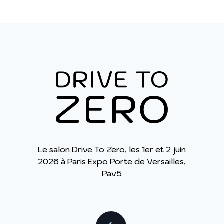
clients, des produits et/ou services utiles à vos
activités professionnelles ou vous intégrer dans des
annuaires professionnels. Pour exercer vos droits, vous
y opposer ou pour en savoir plus :
Charte des
données personnelles
.
Le salon Drive To Zero, les 1er et 2 juin
2026 à Paris Expo Porte de Versailles,
Pav5