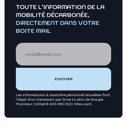
TOUTE L’INFORMATION DE LA
MOBILITÉ DÉCARBONÉE,
DIRECTEMENT DANS VOTRE
BOITE MAIL
Les informations à caractère personnel recueillies font
l’objet d’un traitement par Drive to zéro de Groupe
Moniteur, Créteil B 403 080 823. Elles sont
nécessaires entre autres, au traitement de votre
demande et sont enregistrées dans nos fichiers.
Groupe Moniteur ou toutes sociétés du groupe
Infopro Digital pourront utiliser ces fichiers afin de
vous proposer pour leur compte ou celui de leurs