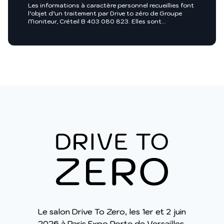
Les informations à caractère personnel recueillies font
l’objet d’un traitement par Drive to zéro de Groupe
Moniteur, Créteil B 403 080 823. Elles sont
nécessaires entre autres, au traitement de votre
demande et sont enregistrées dans nos fichiers.
Groupe Moniteur ou toutes sociétés du groupe
Infopro Digital pourront utiliser ces fichiers afin de
vous proposer pour leur compte ou celui de leurs
clients, des produits et/ou services utiles à vos
activités professionnelles ou vous intégrer dans des
annuaires professionnels. Pour exercer vos droits, vous
y opposer ou pour en savoir plus :
Charte des
données personnelles
.
Le salon Drive To Zero, les 1er et 2 juin
2026 à Paris Expo Porte de Versailles,