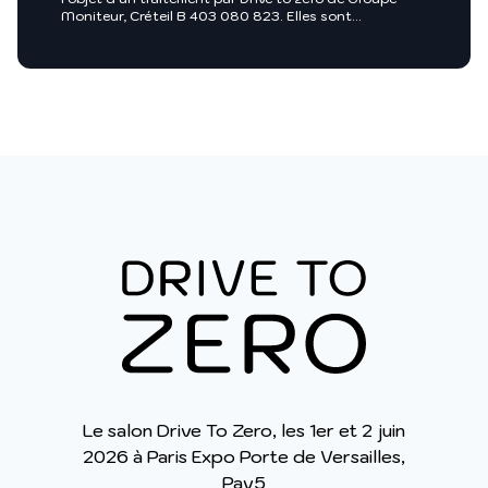
Moniteur, Créteil B 403 080 823. Elles sont
nécessaires entre autres, au traitement de votre
demande et sont enregistrées dans nos fichiers.
Groupe Moniteur ou toutes sociétés du groupe
Infopro Digital pourront utiliser ces fichiers afin de
vous proposer pour leur compte ou celui de leurs
clients, des produits et/ou services utiles à vos
activités professionnelles ou vous intégrer dans des
annuaires professionnels. Pour exercer vos droits, vous
y opposer ou pour en savoir plus :
Charte des
données personnelles
.
Le salon Drive To Zero, les 1er et 2 juin
2026 à Paris Expo Porte de Versailles,
Pav5