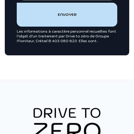
Les informations à caractère personnel recueillies font
l’objet d’un traitement par Drive to zéro de Groupe
Moniteur, Créteil B 403 080 823. Elles sont
nécessaires entre autres, au traitement de votre
demande et sont enregistrées dans nos fichiers.
Groupe Moniteur ou toutes sociétés du groupe
Infopro Digital pourront utiliser ces fichiers afin de
vous proposer pour leur compte ou celui de leurs
clients, des produits et/ou services utiles à vos
activités professionnelles ou vous intégrer dans des
annuaires professionnels. Pour exercer vos droits, vous
y opposer ou pour en savoir plus :
Charte des
données personnelles
.