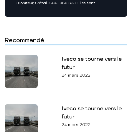
Moniteur, Créteil B 403 080 823. Elles sont
nécessaires entre autres, au traitement de votre
demande et sont enregistrées dans nos fichiers.
Groupe Moniteur ou toutes sociétés du groupe
Infopro Digital pourront utiliser ces fichiers afin de
vous proposer pour leur compte ou celui de leurs
clients, des produits et/ou services utiles à vos
activités professionnelles ou vous intégrer dans des
Recommandé
annuaires professionnels. Pour exercer vos droits, vous
y opposer ou pour en savoir plus :
Charte des
données personnelles
.
Iveco se tourne vers le
futur
24 mars 2022
Iveco se tourne vers le
futur
24 mars 2022